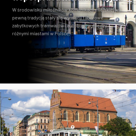
W środowisku miłośników komunikacji miejskiej już
pewną tradycją stały się wymiany taborowe
zabytkowych tramwajów i autobusów między
różnymi miastami w Polsce.
Konstal N
zabytkowe tramwaje
KSTM