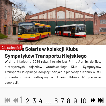
Aktualności
Autobus Solaris w kolekcji Klubu
Sympatyków Transportu Miejskiego
W dniu 1 kwietnia 2026 roku, i to nie jest Prima Aprilis, do floty
historycznych pojazdów wrocławskiego Klubu Sympatyków
Transportu Miejskiego dołączył oficjalnie pierwszy autobus w stu
procentach niskopodłogowy – Solaris Urbino 12 pierwszej
generacji.
1
2
3
4
...
6
7
8
9
10