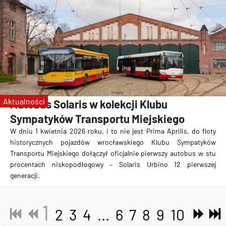
Aktualności
Autobus Solaris w kolekcji Klubu
Sympatyków Transportu Miejskiego
W dniu 1 kwietnia 2026 roku, i to nie jest Prima Aprilis, do floty
historycznych pojazdów wrocławskiego Klubu Sympatyków
Transportu Miejskiego dołączył oficjalnie pierwszy autobus w stu
procentach niskopodłogowy – Solaris Urbino 12 pierwszej
generacji.
1
2
3
4
...
6
7
8
9
10