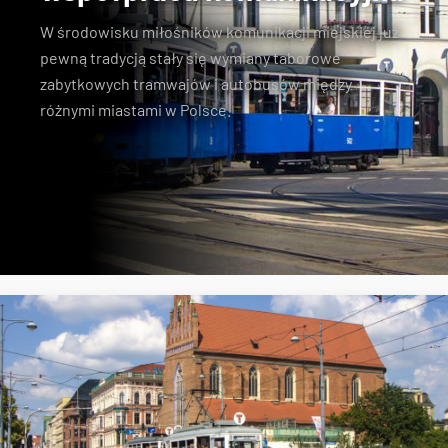
W środowisku miłośników komunikacji miejskiej już
pewną tradycją stały się wymiany taborowe
zabytkowych tramwajów i autobusów między
różnymi miastami w Polsce.
Konstal N
zabytkowe tramwaje
KSTM