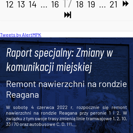
17
12
13
14
...
16
18
19
...
21
Tweets by AlertMPK
Raport specjalny: Zmiany w
komunikacji miejskiej
Remont nawierzchni na rondzie
Reagana
W sobotę 4 czerwca 2022 r. rozpocznie się remont
nawierzchni na rondzie Reagana przy peronie 1 i 2. W
związku z tym swoje trasy zmienią linie tramwajowe 1, 2, 10,
33 i 70 oraz autobusowe C, D, 111,...