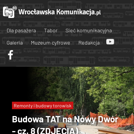
Dla pasażera
Tabor
Sieć komunikacyjna
Galeria
Muzeum cyfrowe
Redakcja
Remonty i budowy torowisk
Budowa TAT na Nowy Dwór
- cz. 8 (ZDJĘCIA)