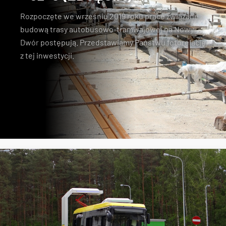
Rozpoczęte we wrześniu 2019 roku prace związane z
budową trasy autobusowo-tramwajowej na Nowy
Dwór
postępują. Przedstawiamy Państwu fotorelację
z tej inwestycji.
Nowy Dwór
tramwaj na Nowy Dwór
budowa torowiska