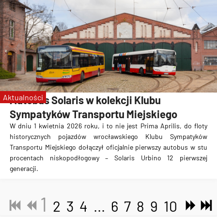
Aktualności
Autobus Solaris w kolekcji Klubu
Sympatyków Transportu Miejskiego
W dniu 1 kwietnia 2026 roku, i to nie jest Prima Aprilis, do floty
historycznych pojazdów wrocławskiego Klubu Sympatyków
Transportu Miejskiego dołączył oficjalnie pierwszy autobus w stu
procentach niskopodłogowy – Solaris Urbino 12 pierwszej
generacji.
1
2
3
4
...
6
7
8
9
10