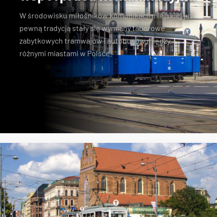
W środowisku miłośników komunikacji miejskiej już
pewną tradycją stały się wymiany taborowe
zabytkowych tramwajów i autobusów między
różnymi miastami w Polsce.
Konstal N
zabytkowe tramwaje
KSTM