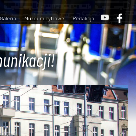
Galeria
Muzeum cyfrowe
Redakcja
unikacji!