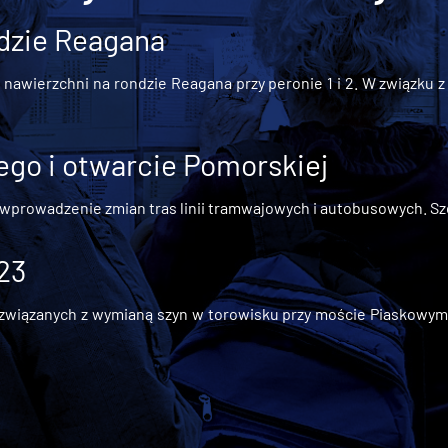
dzie Reagana
awierzchni na rondzie Reagana przy peronie 1 i 2. W związku z t
go i otwarcie Pomorskiej
 wprowadzenie zmian tras linii tramwajowych i autobusowych. Szc
 23
iązanych z wymianą szyn w torowisku przy moście Piaskowym, t