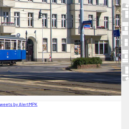
weets by AlertMPK