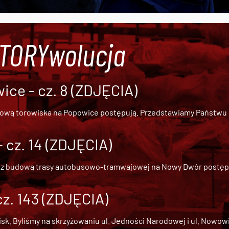
#TORYwolucja
ce - cz. 8 (ZDJĘCIA)
dową torowiska na Popowice
postępują. Przedstawiamy Państwu ob
cz. 14 (ZDJĘCIA)
 z
budową trasy autobusowo-tramwajowej na Nowy Dwór
postępu
cz. 143 (ZDJĘCIA)
 Byliśmy na skrzyżowaniu ul. Jedności Narodowej i ul. Nowowiejs