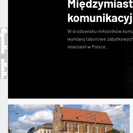
Międzymias
komunikacy
W środowisku miłośników komuni
wymiany taborowe zabytkowych
miastami w Polsce.
Konstal N
zabytkowe tramwaje
KSTM
linie s