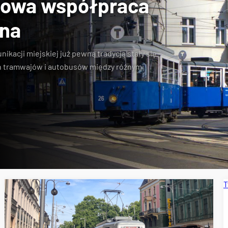
towa współpraca
jna
kacji miejskiej już pewną tradycją stały się
 tramwajów i autobusów między różnymi
T
pecjalne
Wrocławskie Linie Turystyczne
MPK Kraków