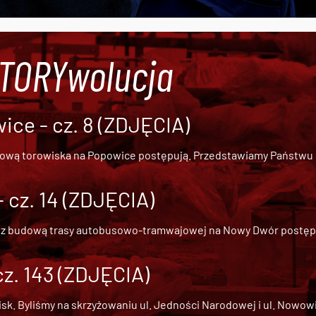
#TORYwolucja
ce - cz. 8 (ZDJĘCIA)
dową torowiska na Popowice
postępują. Przedstawiamy Państwu ob
cz. 14 (ZDJĘCIA)
 z
budową trasy autobusowo-tramwajowej na Nowy Dwór
postępu
cz. 143 (ZDJĘCIA)
 Byliśmy na skrzyżowaniu ul. Jedności Narodowej i ul. Nowowiejs