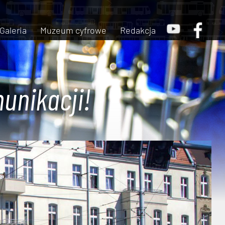
Galeria
Muzeum cyfrowe
Redakcja
unikacji!