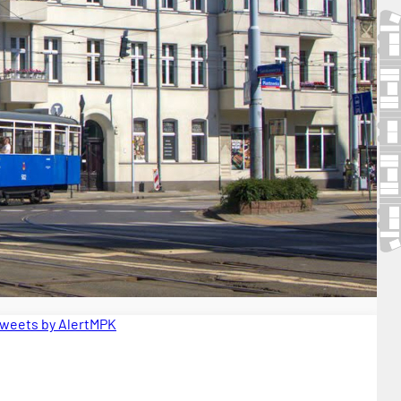
weets by AlertMPK