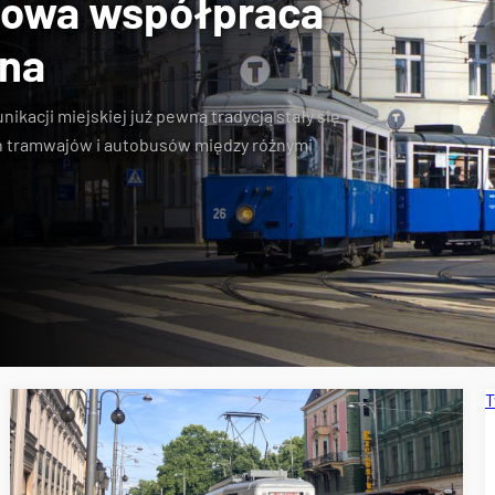
towa współpraca
jna
kacji miejskiej już pewną tradycją stały się
 tramwajów i autobusów między różnymi
T
pecjalne
Wrocławskie Linie Turystyczne
MPK Kraków