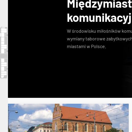
Międzymias
komunikacy
W środowisku miłośników komuni
wymiany taborowe zabytkowych
miastami w Polsce.
Konstal N
zabytkowe tramwaje
KSTM
linie s