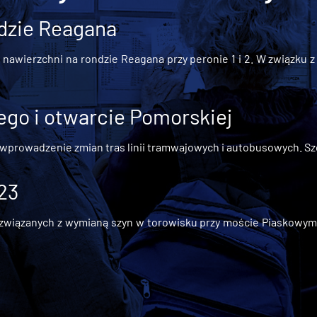
dzie Reagana
awierzchni na rondzie Reagana przy peronie 1 i 2. W związku z t
go i otwarcie Pomorskiej
 wprowadzenie zmian tras linii tramwajowych i autobusowych. Szc
 23
iązanych z wymianą szyn w torowisku przy moście Piaskowym, t