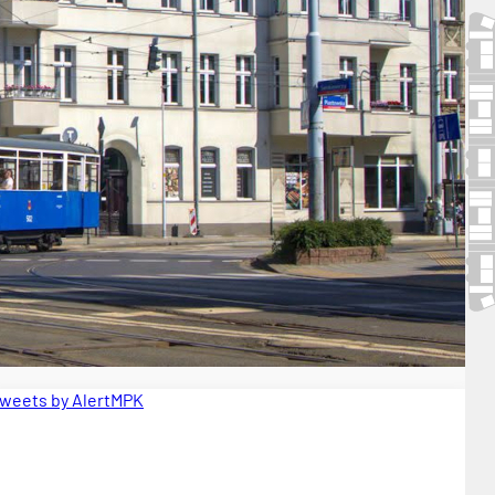
weets by AlertMPK