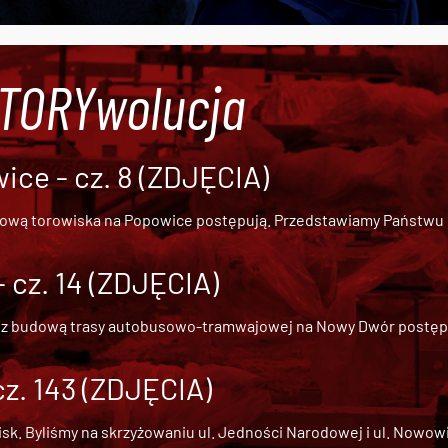
#TORYwolucja
ce - cz. 8 (ZDJĘCIA)
dową torowiska na Popowice
postępują. Przedstawiamy Państwu ob
cz. 14 (ZDJĘCIA)
 z
budową trasy autobusowo-tramwajowej na Nowy Dwór
postępu
cz. 143 (ZDJĘCIA)
 Byliśmy na skrzyżowaniu ul. Jedności Narodowej i ul. Nowowiejs