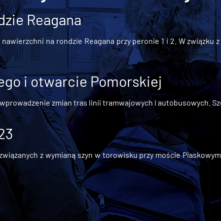
dzie Reagana
awierzchni na rondzie Reagana przy peronie 1 i 2. W związku z t
go i otwarcie Pomorskiej
 wprowadzenie zmian tras linii tramwajowych i autobusowych. Szc
 23
iązanych z wymianą szyn w torowisku przy moście Piaskowym, t