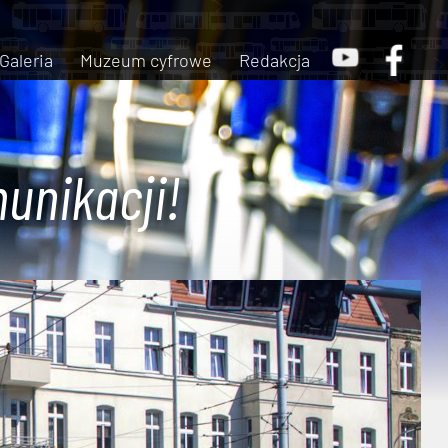
Galeria
Muzeum cyfrowe
Redakcja
unikacji!