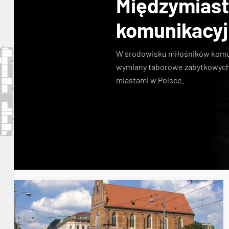
Międzymias
komunikacy
W środowisku miłośników komuni
wymiany taborowe zabytkowych
miastami w Polsce.
Konstal N
zabytkowe tramwaje
KSTM
linie s