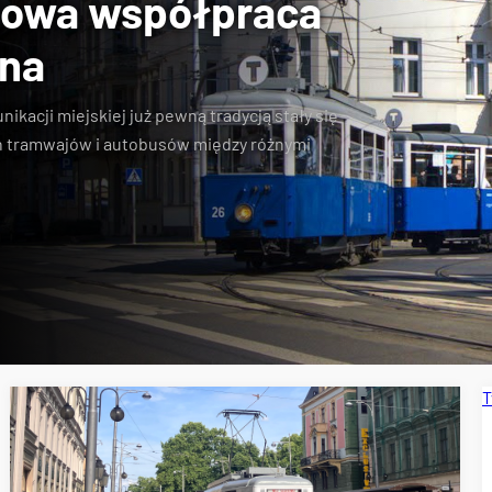
towa współpraca
jna
kacji miejskiej już pewną tradycją stały się
 tramwajów i autobusów między różnymi
T
pecjalne
Wrocławskie Linie Turystyczne
MPK Kraków