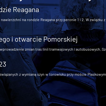
dzie Reagana
awierzchni na rondzie Reagana przy peronie 1 i 2. W związku z t
go i otwarcie Pomorskiej
 wprowadzenie zmian tras linii tramwajowych i autobusowych. Szc
 23
iązanych z wymianą szyn w torowisku przy moście Piaskowym, t