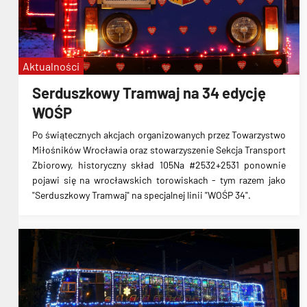
MPK Wrocław
zabytkowe tramwaje
Konstal 4N
Aktualności
Serduszkowy Tramwaj na 34 edycję
WOŚP
Po świątecznych akcjach organizowanych przez Towarzystwo
Miłośników Wrocławia oraz stowarzyszenie Sekcja Transport
Zbiorowy, historyczny skład 105Na #2532+2531 ponownie
pojawi się na wrocławskich torowiskach - tym razem jako
"Serduszkowy Tramwaj" na specjalnej linii "WOŚP 34".