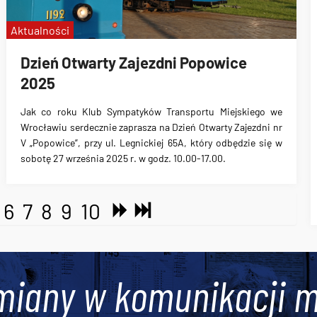
Aktualności
Dzień Otwarty Zajezdni Popowice
2025
Jak co roku Klub Sympatyków Transportu Miejskiego we
Wrocławiu serdecznie zaprasza na Dzień Otwarty Zajezdni nr
V „Popowice”, przy ul. Legnickiej 65A, który odbędzie się w
sobotę 27 września 2025 r. w godz. 10.00-17.00.
6
7
8
9
10
miany w komunikacji m