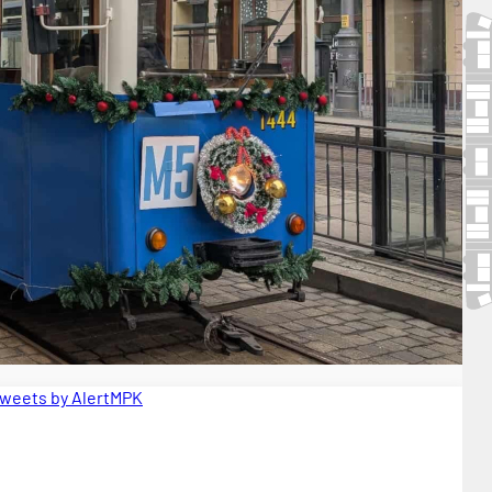
weets by AlertMPK