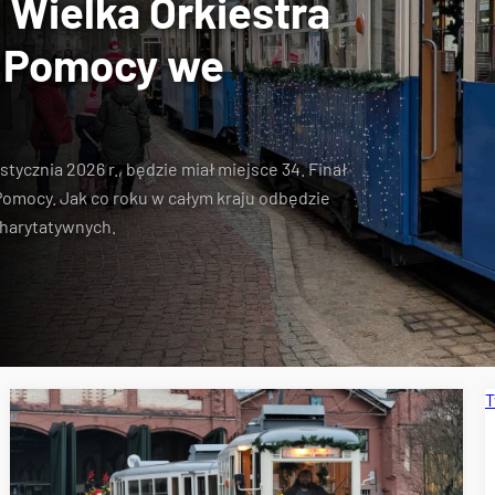
Wielka Orkiestra
j Pomocy we
stycznia 2026 r., będzie miał miejsce 34. Finał
Pomocy. Jak co roku w całym kraju odbędzie
charytatywnych.
T