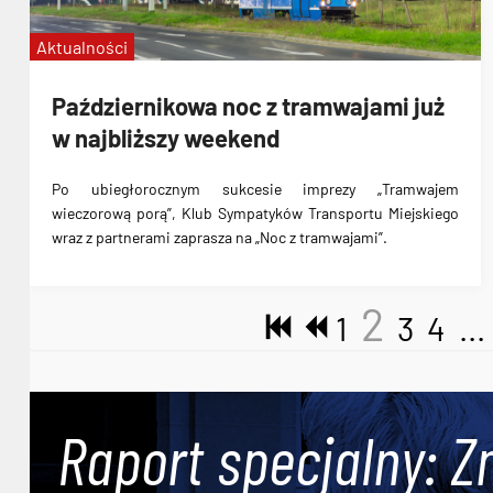
Aktualności
Październikowa noc z tramwajami już
w najbliższy weekend
Po ubiegłorocznym sukcesie imprezy „Tramwajem
wieczorową porą”, Klub Sympatyków Transportu Miejskiego
wraz z partnerami zaprasza na „Noc z tramwajami”.
2
1
3
4
...
Raport specjalny: Z