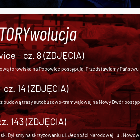
#TORYwolucja
ce - cz. 8 (ZDJĘCIA)
dową torowiska na Popowice
postępują. Przedstawiamy Państwu ob
cz. 14 (ZDJĘCIA)
 z
budową trasy autobusowo-tramwajowej na Nowy Dwór
postępu
cz. 143 (ZDJĘCIA)
 Byliśmy na skrzyżowaniu ul. Jedności Narodowej i ul. Nowowiejs