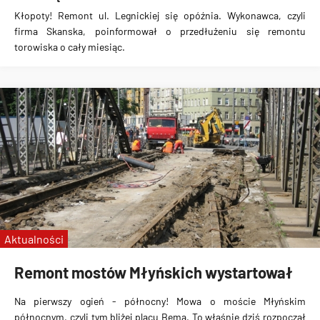
Kłopoty! Remont ul. Legnickiej się opóźnia. Wykonawca, czyli
firma Skanska, poinformował o przedłużeniu się remontu
torowiska o cały miesiąc.
Aktualności
Remont mostów Młyńskich wystartował
Na pierwszy ogień - północny! Mowa o moście Młyńskim
północnym, czyli tym bliżej placu Bema. To właśnie dziś rozpoczął