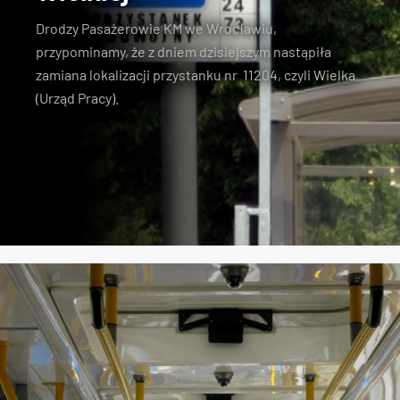
Drodzy Pasażerowie KM we Wrocławiu,
przypominamy, że z dniem dzisiejszym nastąpiła
zamiana lokalizacji przystanku nr 11204, czyli Wielka
(Urząd Pracy).