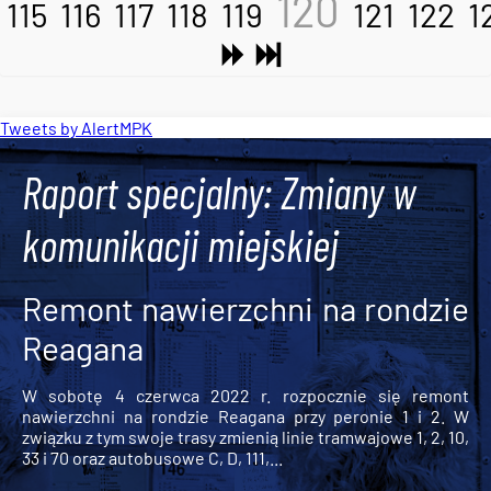
120
115
116
117
118
119
121
122
1
Tweets by AlertMPK
Raport specjalny: Zmiany w
komunikacji miejskiej
Remont nawierzchni na rondzie
Reagana
W sobotę 4 czerwca 2022 r. rozpocznie się remont
nawierzchni na rondzie Reagana przy peronie 1 i 2. W
związku z tym swoje trasy zmienią linie tramwajowe 1, 2, 10,
33 i 70 oraz autobusowe C, D, 111,...