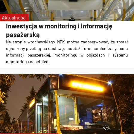
Aktualności
Inwestycja w monitoring i informację
pasażerską
Na stronie wrocławskiego MPK można zaobserwować, że został
ogłoszony przetarg na dostawę, montaż i uruchomienie: systemu
informacji pasażerskiej, monitoringu w pojazdach i systemu
monitoringu napełnień.