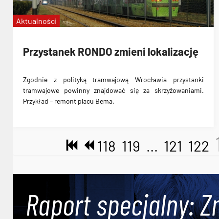
Aktualności
Przystanek RONDO zmieni lokalizację
Zgodnie z polityką tramwajową Wrocławia przystanki
tramwajowe powinny znajdować się za skrzyżowaniami.
Przykład – remont placu Bema.
118
119
...
121
122
Raport specjalny: Z