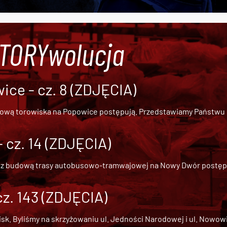
#TORYwolucja
ce - cz. 8 (ZDJĘCIA)
dową torowiska na Popowice
postępują. Przedstawiamy Państwu ob
cz. 14 (ZDJĘCIA)
 z
budową trasy autobusowo-tramwajowej na Nowy Dwór
postępu
cz. 143 (ZDJĘCIA)
 Byliśmy na skrzyżowaniu ul. Jedności Narodowej i ul. Nowowiejs