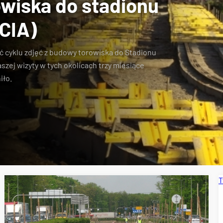
wiska do stadionu
ĘCIA)
 cyklu zdjęć z
budowy torowiska do Stadionu
szej wizyty w tych okolicach trzy miesiące
iło
.
T