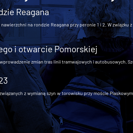
dzie Reagana
awierzchni na rondzie Reagana przy peronie 1 i 2. W związku z t
go i otwarcie Pomorskiej
 wprowadzenie zmian tras linii tramwajowych i autobusowych. Szc
 23
iązanych z wymianą szyn w torowisku przy moście Piaskowym, t