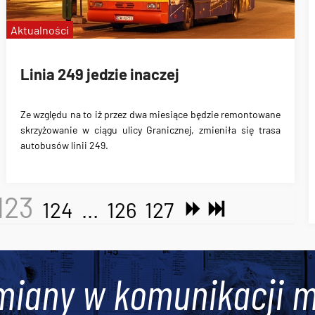
Aktualności
Linia 249 jedzie inaczej
Ze względu na to iż przez dwa miesiące będzie remontowane
skrzyżowanie w ciągu ulicy Granicznej, zmieniła się trasa
autobusów linii 249.
123
124
...
126
127
miany w komunikacji m