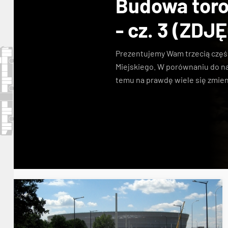
Budowa toro
- cz. 3 (ZDJ
Prezentujemy Wam trzecią część
Miejskiego
. W porównaniu do na
temu
na prawdę wiele się zmien