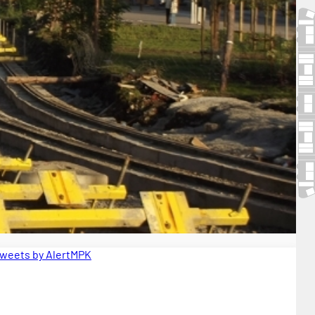
weets by AlertMPK