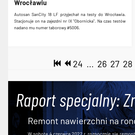
Wrocławiu
Autosan SanCity 18 LF przyjechał na testy do Wrocławia
.
Stacjonuje on na zajezdni nr IX "Obornicka". Na czas testów
nadano mu numer taborowy #5006.
24
...
26
27
28
Raport specjalny: Z
Remont nawierzchni na ron
W sobotę 4 czerwca 2022 r. rozpocznie się remont n