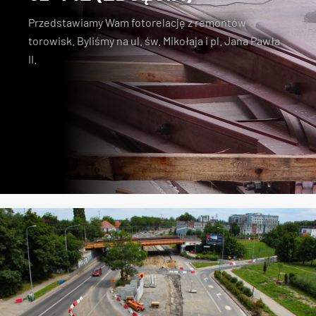
Przedstawiamy Wam fotorelację z remontów
torowisk. Byliśmy na ul. św. Mikołaja i pl. Jana Pawła
II.
remonty torowisk
fotorelacja z remontów torowisk
św. Mikołaja
pl. Jana Pawła II