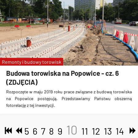
Remonty i budowy torowisk
Budowa torowiska na Popowice - cz. 6
(ZDJĘCIA)
Rozpoczęte w maju 2019 roku prace związane z budową torowiska
na Popowice
postępują. Przedstawiamy Państwu obszerną
fotorelację z tej inwestycji.
10
5
6
7
8
9
11
12
13
14