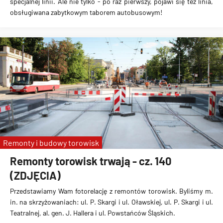
specjalnej linii. Ale nie tylko - po raz pierwszy, pojawi się też linia,
obsługiwana zabytkowym taborem autobusowym!
Remonty i budowy torowisk
Remonty torowisk trwają - cz. 140
(ZDJĘCIA)
Przedstawiamy Wam fotorelację z remontów torowisk. Byliśmy m.
in. na skrzyżowaniach: ul. P. Skargi i ul. Oławskiej, ul. P. Skargi i ul.
Teatralnej, al. gen. J. Hallera i ul. Powstańców Śląskich.