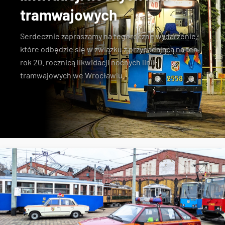
tramwajowych
Serdecznie zapraszamy na tegoroczne wydarzenie,
które odbędzie się w związku z przypadającą na ten
rok 20. rocznicą likwidacji nocnych linii
tramwajowych we Wrocławiu.
MPK Wrocław
zabytkowe tramwaje