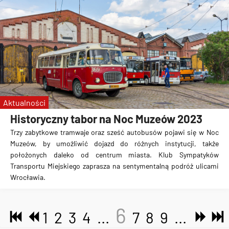
Aktualności
Historyczny tabor na Noc Muzeów 2023
Trzy zabytkowe tramwaje oraz sześć autobusów pojawi się w Noc
Muzeów, by umożliwić dojazd do różnych instytucji, także
położonych daleko od centrum miasta. Klub Sympatyków
Transportu Miejskiego zaprasza na sentymentalną podróż ulicami
Wrocławia.
6
1
2
3
4
...
7
8
9
...