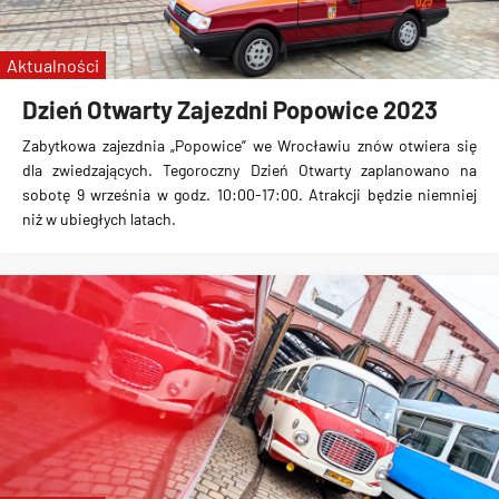
TMW
KSTM
Aktualności
zajezdnia Popowice
Dzień Otwarty Zajezdni Popowice 2023
nocka
Zabytkowa zajezdnia „Popowice” we Wrocławiu znów otwiera się
NOCKA 20
dla zwiedzających. Tegoroczny Dzień Otwarty zaplanowano na
sobotę 9 września w godz. 10:00-17:00. Atrakcji będzie niemniej
niż w ubiegłych latach.