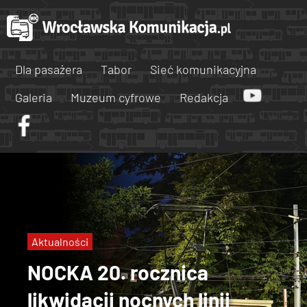
Dla pasażera
Tabor
Sieć komunikacyjna
Galeria
Muzeum cyfrowe
Redakcja
Aktualności
NOCKA 20. rocznica
likwidacji nocnych linii