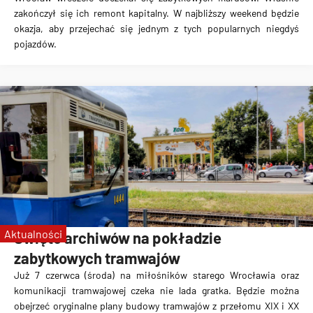
zakończył się ich remont kapitalny. W najbliższy weekend będzie
okazja, aby przejechać się jednym z tych popularnych niegdyś
pojazdów.
Aktualności
Święto archiwów na pokładzie
zabytkowych tramwajów
Już 7 czerwca (środa) na miłośników starego Wrocławia oraz
komunikacji tramwajowej czeka nie lada gratka. Będzie można
obejrzeć oryginalne plany budowy tramwajów z przełomu XIX i XX