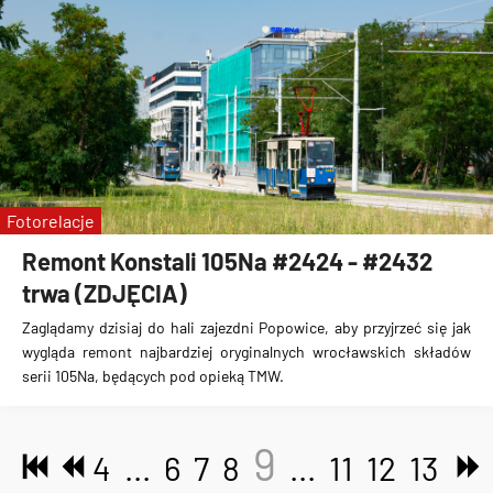
Fotorelacje
Remont Konstali 105Na #2424 - #2432
trwa (ZDJĘCIA)
Zaglądamy dzisiaj do hali zajezdni Popowice, aby przyjrzeć się jak
wygląda remont najbardziej oryginalnych wrocławskich składów
serii 105Na, będących pod opieką TMW.
9
4
...
6
7
8
...
11
12
13