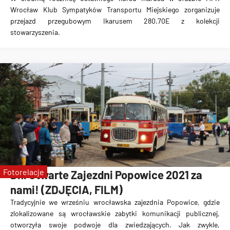
Wrocław Klub Sympatyków Transportu Miejskiego zorganizuje
przejazd przegubowym Ikarusem 280.70E z kolekcji
stowarzyszenia.
Fotorelacje
Dni Otwarte Zajezdni Popowice 2021 za
nami! (ZDJĘCIA, FILM)
Tradycyjnie we wrześniu wrocławska zajezdnia Popowice, gdzie
zlokalizowane są wrocławskie zabytki komunikacji publicznej,
otworzyła swoje podwoje dla zwiedzających. Jak zwykle,