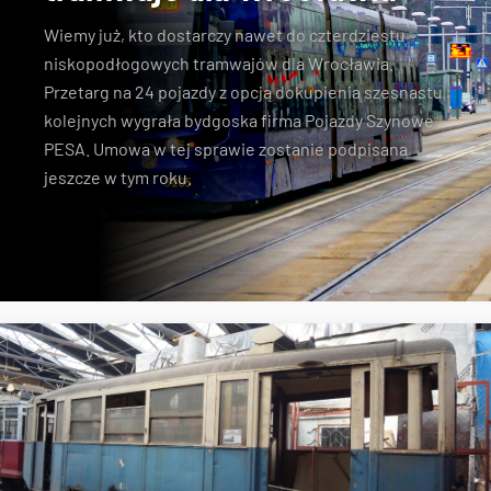
Wiemy już, kto dostarczy nawet do czterdziestu
niskopodłogowych tramwajów dla Wrocławia.
Przetarg na 24 pojazdy z opcją dokupienia szesnastu
kolejnych wygrała bydgoska firma Pojazdy Szynowe
PESA. Umowa w tej sprawie zostanie podpisana
jeszcze w tym roku.
Pesa
przetarg