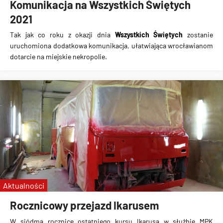
Komunikacja na Wszystkich Świętych
2021
Tak jak co roku z okazji dnia
Wszystkich Świętych
zostanie
uruchomiona
dodatkowa komunikacja
, ułatwiająca wrocławianom
dotarcie na miejskie nekropolie.
Aktualności
Rocznicowy przejazd Ikarusem
W siódmą rocznicę ostatniego kursu Ikarusa w służbie MPK