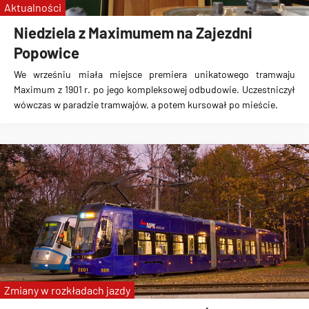
Aktualności
Niedziela z Maximumem na Zajezdni
Popowice
We wrześniu miała miejsce premiera unikatowego tramwaju
Maximum z 1901 r. po jego kompleksowej odbudowie. Uczestniczył
wówczas w paradzie tramwajów, a potem kursował po mieście.
Zmiany w rozkładach jazdy