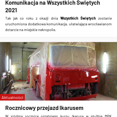
Komunikacja na Wszystkich Świętych
2021
Tak jak co roku z okazji dnia
Wszystkich Świętych
zostanie
uruchomiona
dodatkowa komunikacja
, ułatwiająca wrocławianom
dotarcie na miejskie nekropolie.
Aktualności
Rocznicowy przejazd Ikarusem
W siódmą rocznicę ostatniego kursu Ikarusa w służbie MPK