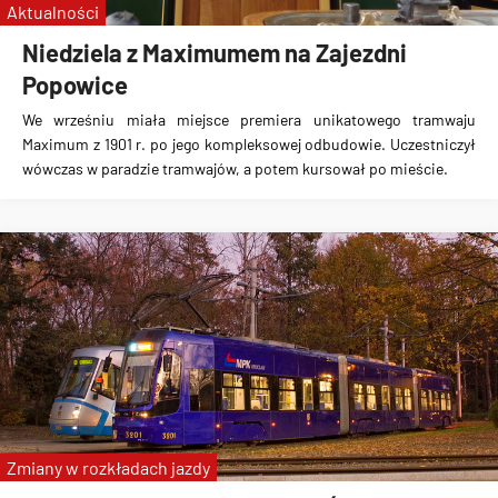
Aktualności
Niedziela z Maximumem na Zajezdni
Popowice
We wrześniu miała miejsce premiera unikatowego tramwaju
Maximum z 1901 r. po jego kompleksowej odbudowie. Uczestniczył
wówczas w paradzie tramwajów, a potem kursował po mieście.
Zmiany w rozkładach jazdy