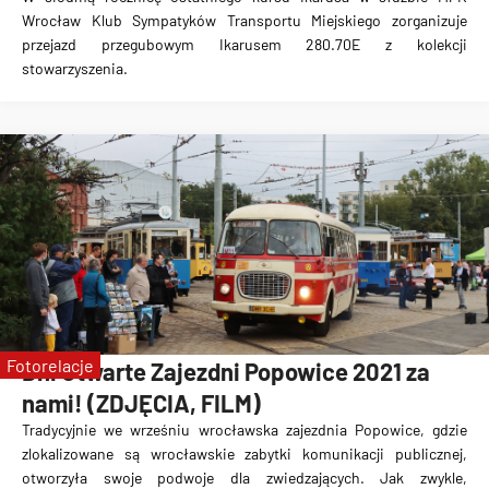
Wrocław Klub Sympatyków Transportu Miejskiego zorganizuje
przejazd przegubowym Ikarusem 280.70E z kolekcji
stowarzyszenia.
Fotorelacje
Dni Otwarte Zajezdni Popowice 2021 za
nami! (ZDJĘCIA, FILM)
Tradycyjnie we wrześniu wrocławska zajezdnia Popowice, gdzie
zlokalizowane są wrocławskie zabytki komunikacji publicznej,
otworzyła swoje podwoje dla zwiedzających. Jak zwykle,