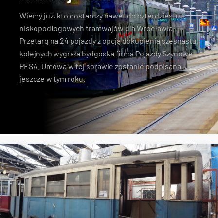
Wiemy już, kto dostarczy nawet do czterdziestu
niskopodłogowych tramwajów dla Wrocławia.
Przetarg na 24 pojazdy z opcją dokupienia szesnastu
kolejnych wygrała bydgoska firma Pojazdy Szynowe
PESA. Umowa w tej sprawie zostanie podpisana
jeszcze w tym roku.
Pesa
przetarg