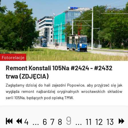
Fotorelacje
Remont Konstali 105Na #2424 - #2432
trwa (ZDJĘCIA)
Zaglądamy dzisiaj do hali zajezdni Popowice, aby przyjrzeć się jak
wygląda remont najbardziej oryginalnych wrocławskich składów
serii 105Na, będących pod opieką TMW.
9
4
...
6
7
8
...
11
12
13