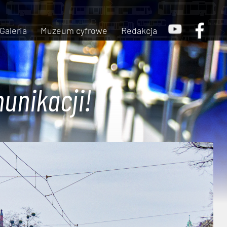
Galeria
Muzeum cyfrowe
Redakcja
unikacji!