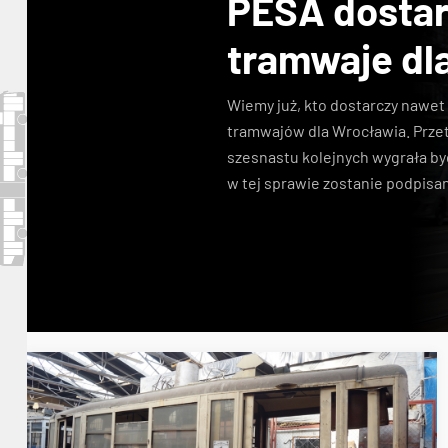
PESA dosta
tramwaje dl
Wiemy już, kto dostarczy nawe
tramwajów dla Wrocławia. Przet
szesnastu kolejnych wygrała b
w tej sprawie zostanie podpisan