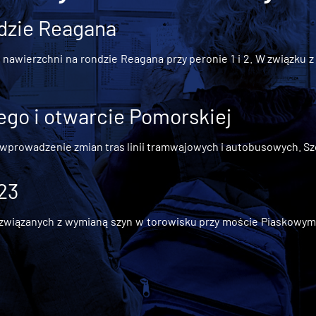
dzie Reagana
awierzchni na rondzie Reagana przy peronie 1 i 2. W związku z t
go i otwarcie Pomorskiej
 wprowadzenie zmian tras linii tramwajowych i autobusowych. Szc
 23
iązanych z wymianą szyn w torowisku przy moście Piaskowym, t