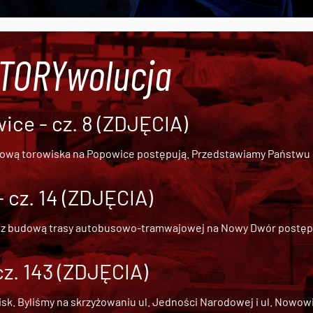
#TORYwolucja
ce - cz. 8 (ZDJĘCIA)
dową torowiska na Popowice
postępują. Przedstawiamy Państwu ob
cz. 14 (ZDJĘCIA)
 z
budową trasy autobusowo-tramwajowej na Nowy Dwór
postępu
cz. 143 (ZDJĘCIA)
 Byliśmy na skrzyżowaniu ul. Jedności Narodowej i ul. Nowowiejs