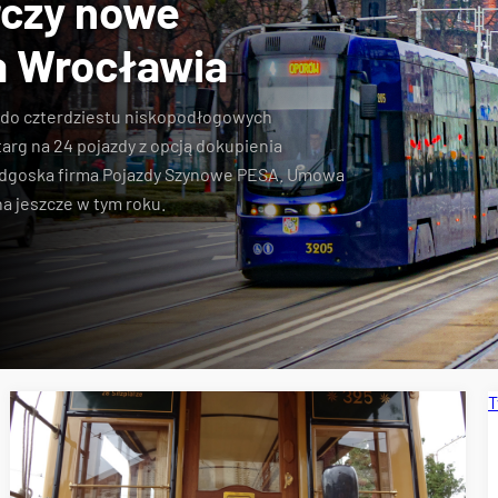
rczy nowe
a Wrocławia
t do czterdziestu niskopodłogowych
arg na 24 pojazdy z opcją dokupienia
ydgoska firma Pojazdy Szynowe PESA. Umowa
a jeszcze w tym roku.
T