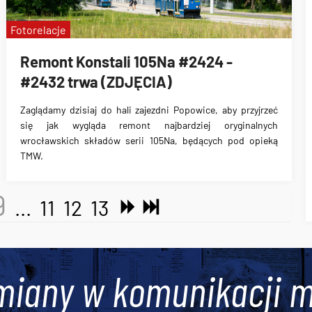
Fotorelacje
Remont Konstali 105Na #2424 -
#2432 trwa (ZDJĘCIA)
Zaglądamy dzisiaj do hali zajezdni Popowice, aby przyjrzeć
się jak wygląda remont najbardziej oryginalnych
wrocławskich składów serii 105Na, będących pod opieką
TMW.
9
...
11
12
13
miany w komunikacji m