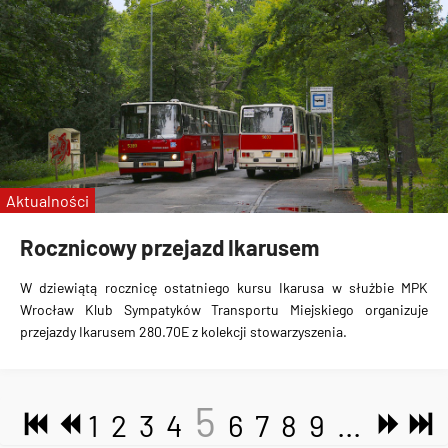
Aktualności
Rocznicowy przejazd Ikarusem
W dziewiątą rocznicę ostatniego kursu Ikarusa w służbie MPK
Wrocław Klub Sympatyków Transportu Miejskiego organizuje
przejazdy Ikarusem 280.70E z kolekcji stowarzyszenia.
5
1
2
3
4
6
7
8
9
...