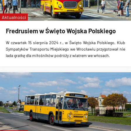
Fredruś
Aktualności
zabytkowe autobusy
Jelcz 043
Fredrusiem w Święto Wojska Polskiego
W czwartek 15 sierpnia 2024 r., w Święto Wojska Polskiego, Klub
Sympatyków Transportu Miejskiego we Wrocławiu przygotował nie
lada gratkę dla miłośników podróży z wiatrem we włosach.