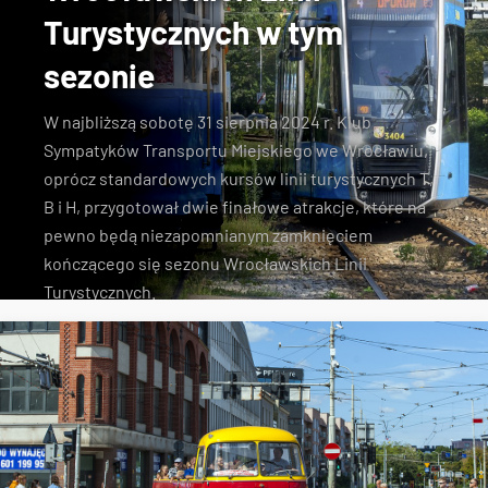
Turystycznych w tym
sezonie
W najbliższą sobotę 31 sierpnia 2024 r. Klub
Sympatyków Transportu Miejskiego we Wrocławiu,
oprócz standardowych kursów linii turystycznych T,
B i H, przygotował dwie finałowe atrakcje, które na
pewno będą niezapomnianym zamknięciem
kończącego się sezonu Wrocławskich Linii
Turystycznych.