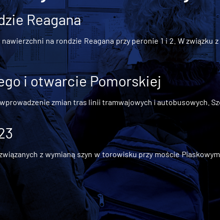
dzie Reagana
awierzchni na rondzie Reagana przy peronie 1 i 2. W związku z t
go i otwarcie Pomorskiej
 wprowadzenie zmian tras linii tramwajowych i autobusowych. Szc
 23
iązanych z wymianą szyn w torowisku przy moście Piaskowym, t