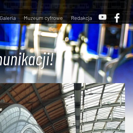
Galeria
Muzeum cyfrowe
Redakcja
unikacji!